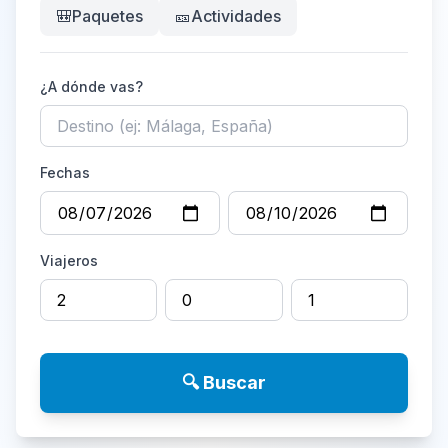
🎒
Paquetes
🎫
Actividades
¿A dónde vas?
Fechas
Viajeros
🔍 Buscar