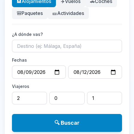
🏨
Alojamientos
✈️
Vuelos
🚗
Coches
🎒
Paquetes
🎫
Actividades
¿A dónde vas?
Fechas
Viajeros
🔍 Buscar