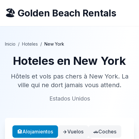
🏖️ Golden Beach Rentals
Inicio
/
Hoteles
/
New York
Hoteles en
New York
Hôtels et vols pas chers à New York. La
ville qui ne dort jamais vous attend.
Estados Unidos
🏨
Alojamientos
✈️
Vuelos
🚗
Coches