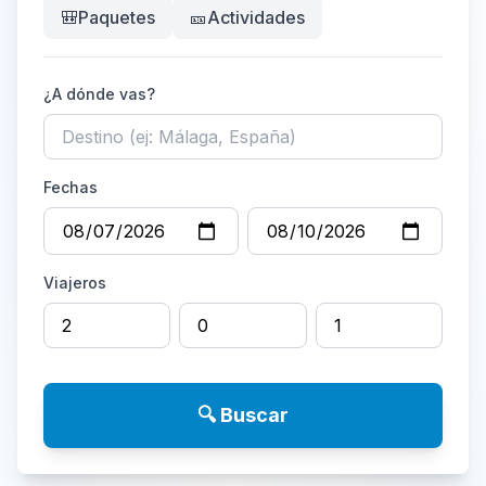
🎒
Paquetes
🎫
Actividades
¿A dónde vas?
Fechas
Viajeros
🔍 Buscar