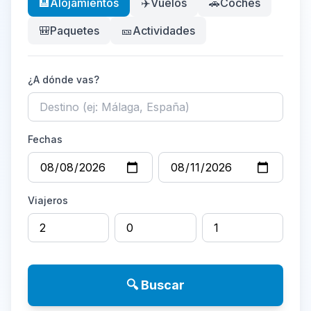
🏨
Alojamientos
✈️
Vuelos
🚗
Coches
🎒
Paquetes
🎫
Actividades
¿A dónde vas?
Fechas
Viajeros
🔍 Buscar